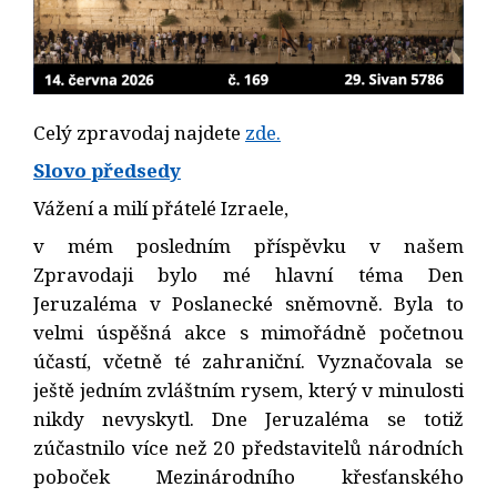
Celý zpravodaj najdete
z
de.
Slovo předsedy
Vážení a milí přátelé Izraele,
v mém posledním příspěvku v našem
Zpravodaji bylo mé hlavní téma Den
Jeruzaléma v Poslanecké sněmovně. Byla to
velmi úspěšná akce s mimořádně početnou
účastí, včetně té zahraniční. Vyznačovala se
ještě jedním zvláštním rysem, který v minulosti
nikdy nevyskytl. Dne Jeruzaléma se totiž
zúčastnilo více než 20 představitelů národních
poboček Mezinárodního křesťanského