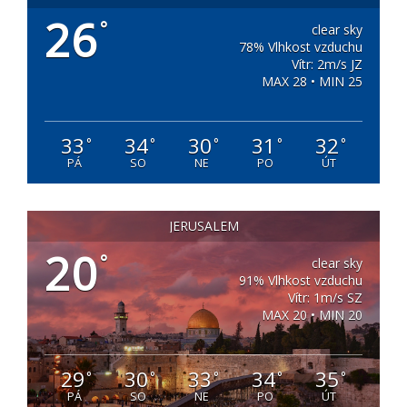
26
°
clear sky
78% Vlhkost vzduchu
Vítr: 2m/s JZ
MAX 28 • MIN 25
33
34
30
31
32
°
°
°
°
°
PÁ
SO
NE
PO
ÚT
JERUSALEM
20
°
clear sky
91% Vlhkost vzduchu
Vítr: 1m/s SZ
MAX 20 • MIN 20
29
30
33
34
35
°
°
°
°
°
PÁ
SO
NE
PO
ÚT