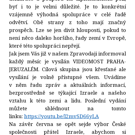
byť i to je velmi důležité. Je to konkrétní
vzájemně výhodná spolupráce v celé řadě
odvětví. Obě strany z toho mají značný
prospěch. Lze se jen divit hlouposti, pokud to
není něco daleko horšího, řady zemí v Evropě,
které této spolupráci nepřejí.
Jak jsem Vás již v našem Zpravodaji informoval
každý měsíc je vysílán VIDEOMOST PRAHA-
JERUZALÉM. Cílová skupina jsou křesťané ale
vysílání je volně přístupné všem. Uvádíme
v něm řadu zpráv a aktuálních informací,
bezprostředně se týkající Izraele a našeho
vztahu k této zemi a lidu. Poslední vydání
můžete shlédnout na tomto
linku:
https://youtu.be/l2mvSD66yLA
Na závěr června se opět sejde výbor České
společnosti přátel Izraele, abychom si