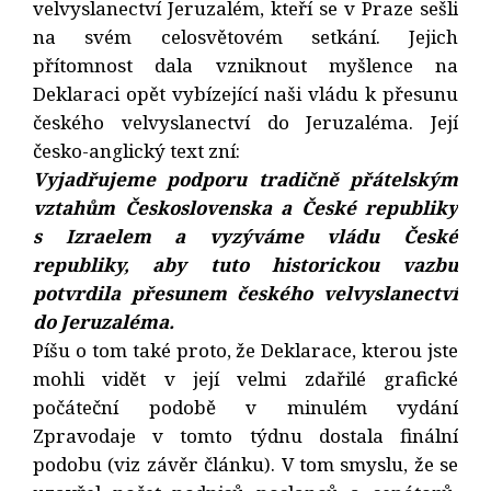
velvyslanectví Jeruzalém, kteří se v Praze sešli
na svém celosvětovém setkání. Jejich
přítomnost dala vzniknout myšlence na
Deklaraci opět vybízející naši vládu k přesunu
českého velvyslanectví do Jeruzaléma. Její
česko-anglický text zní:
Vyjadřujeme podporu tradičně přátelským
vztahům Československa a České republiky
s Izraelem a vyzýváme vládu České
republiky, aby tuto historickou vazbu
potvrdila přesunem českého velvyslanectví
do Jeruzaléma.
Píšu o tom také proto, že Deklarace, kterou jste
mohli vidět v její velmi zdařilé grafické
počáteční podobě v minulém vydání
Zpravodaje v tomto týdnu dostala finální
podobu (viz závěr článku). V tom smyslu, že se