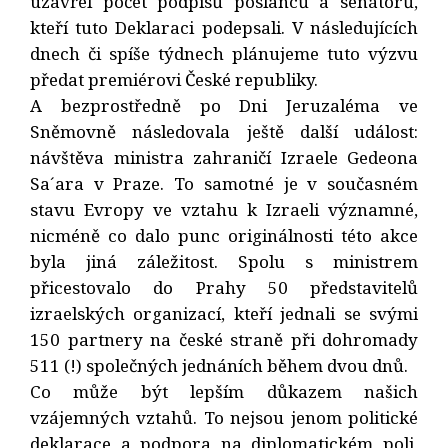
uzavřel počet podpisů poslanců a senátorů,
kteří tuto Deklaraci podepsali. V následujících
dnech či spíše týdnech plánujeme tuto výzvu
předat premiérovi České republiky.
A bezprostředně po Dni Jeruzaléma ve
Sněmovně následovala ještě další událost:
návštěva ministra zahraničí Izraele Gedeona
Sa´ara v Praze. To samotné je v současném
stavu Evropy ve vztahu k Izraeli významné,
nicméně co dalo punc originálnosti této akce
byla jiná záležitost. Spolu s ministrem
přicestovalo do Prahy 50 představitelů
izraelských organizací, kteří jednali se svými
150 partnery na české straně při dohromady
511 (!) společných jednáních během dvou dnů.
Co může být lepším důkazem našich
vzájemných vztahů. To nejsou jenom politické
deklarace a podpora na diplomatickém poli,